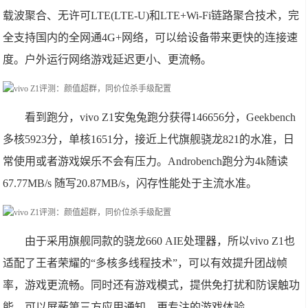
载波聚合、无许可LTE(LTE-U)和LTE+Wi-Fi链路聚合技术，完
全支持国内的全网通4G+网络，可以给设备带来更快的连接速
度。户外运行网络游戏延迟更小、更流畅。
看到跑分，vivo Z1安兔兔跑分获得146656分，Geekbench
多核5923分，单核1651分，接近上代旗舰骁龙821的水准，日
常使用或者游戏娱乐不会有压力。Androbench跑分为4k随读
67.77MB/s 随写20.87MB/s，闪存性能处于主流水准。
由于采用旗舰同款的骁龙660 AIE处理器，所以vivo Z1也
适配了王者荣耀的“多核多线程技术”，可以有效提升团战帧
率，游戏更流畅。同时还有游戏模式，提供免打扰和防误触功
能，可以屏蔽第三方应用通知，更专注的游戏体验。