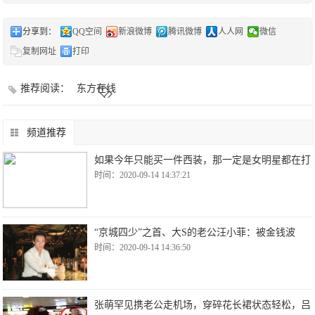
分享到：
QQ空间
新浪微博
腾讯微博
人人网
微信
复制网址
打印
推荐阅读：
东方在线
频道推荐
如果今年只能买一件西装，那一定是女明星都在打
时间：2020-09-14 14:37:21
“京城四少”之首、大S的老公汪小菲：被金钱波
时间：2020-09-14 14:36:50
张萌罕见携老公走机场，穿碎花长裙状态轻松，吕