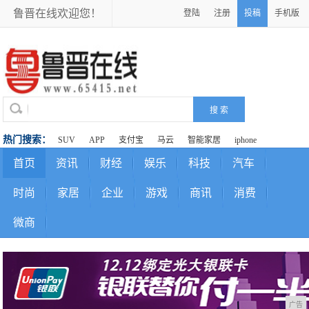
鲁晋在线欢迎您！
登陆
注册
投稿
手机版
热门搜索：
SUV
APP
支付宝
马云
智能家居
iphone
首页
资讯
财经
娱乐
科技
汽车
时尚
家居
企业
游戏
商讯
消费
微商
广告