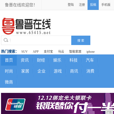
鲁晋在线欢迎您！
登陆
注册
投稿
手机版
热门搜索：
SUV
APP
支付宝
马云
智能家居
iphone
首页
资讯
财经
娱乐
科技
汽车
时尚
家居
企业
游戏
商讯
消费
微商
广告