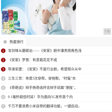
广告
热度排行
1
宝剑锋从磨砺出――《安家》剧中潘贵雨角色浅
2
《安家》罗晋：有意栽花花不成
3
导演安建：《安家》不是行业剧，希望观众从中
4
三生三世：帝君3次穿帮，穿拖鞋，“时髦”衣
5
《奇葩说》辩手杨奇函抨击辩手邱晨“港独”，
6
0.1毫秒超低时延！华为面向5G发布首个内
7
千万不要浪费小米自带的翻译功能，一键启动，