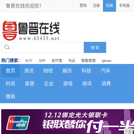
鲁晋在线欢迎您！
登陆
注册
投稿
手机版
热门搜索：
SUV
APP
支付宝
马云
智能家居
iphone
首页
资讯
财经
娱乐
科技
汽车
时尚
家居
企业
游戏
商讯
消费
微商
广告