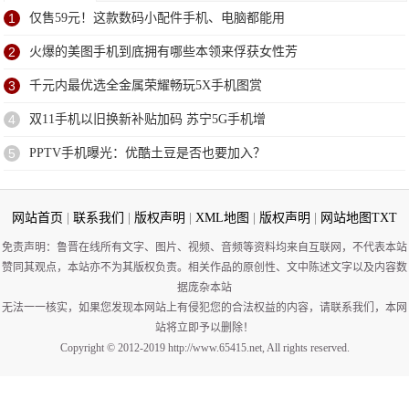
1
仅售59元！这款数码小配件手机、电脑都能用
2
火爆的美图手机到底拥有哪些本领来俘获女性芳
3
千元内最优选全金属荣耀畅玩5X手机图赏
4
双11手机以旧换新补贴加码 苏宁5G手机增
5
PPTV手机曝光：优酷土豆是否也要加入？
网站首页
|
联系我们
|
版权声明
|
XML地图
|
版权声明
|
网站地图
TXT
免责声明：鲁晋在线所有文字、图片、视频、音频等资料均来自互联网，不代表本站
赞同其观点，本站亦不为其版权负责。相关作品的原创性、文中陈述文字以及内容数
据庞杂本站
无法一一核实，如果您发现本网站上有侵犯您的合法权益的内容，请联系我们，本网
站将立即予以删除！
Copyright © 2012-2019 http://www.65415.net, All rights reserved.