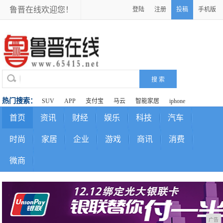
鲁晋在线欢迎您！
登陆
注册
投稿
手机版
热门搜索：
SUV
APP
支付宝
马云
智能家居
iphone
首页
资讯
财经
娱乐
科技
汽车
时尚
家居
企业
游戏
商讯
消费
微商
广告