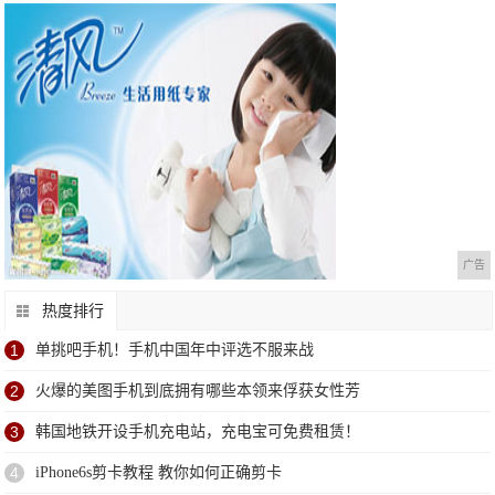
广告
热度排行
1
单挑吧手机！手机中国年中评选不服来战
2
火爆的美图手机到底拥有哪些本领来俘获女性芳
3
韩国地铁开设手机充电站，充电宝可免费租赁！
4
iPhone6s剪卡教程 教你如何正确剪卡