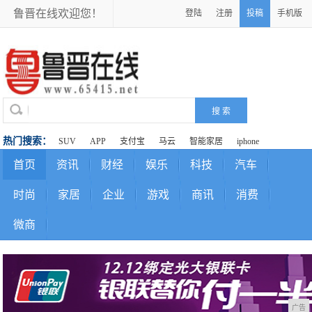
鲁晋在线欢迎您！
登陆
注册
投稿
手机版
热门搜索：
SUV
APP
支付宝
马云
智能家居
iphone
首页
资讯
财经
娱乐
科技
汽车
时尚
家居
企业
游戏
商讯
消费
微商
广告