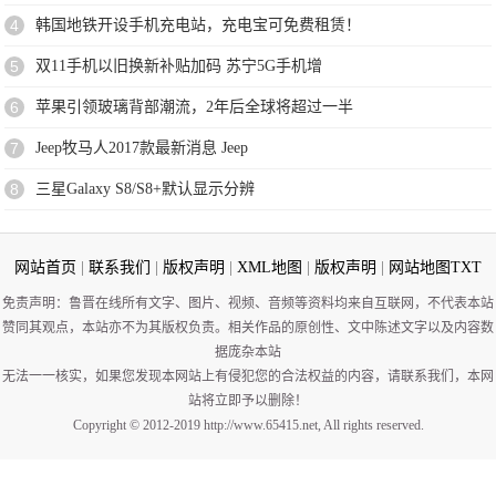
4
韩国地铁开设手机充电站，充电宝可免费租赁！
5
双11手机以旧换新补贴加码 苏宁5G手机增
6
苹果引领玻璃背部潮流，2年后全球将超过一半
7
Jeep牧马人2017款最新消息 Jeep
8
三星Galaxy S8/S8+默认显示分辨
网站首页
|
联系我们
|
版权声明
|
XML地图
|
版权声明
|
网站地图
TXT
免责声明：鲁晋在线所有文字、图片、视频、音频等资料均来自互联网，不代表本站
赞同其观点，本站亦不为其版权负责。相关作品的原创性、文中陈述文字以及内容数
据庞杂本站
无法一一核实，如果您发现本网站上有侵犯您的合法权益的内容，请联系我们，本网
站将立即予以删除！
Copyright © 2012-2019 http://www.65415.net, All rights reserved.