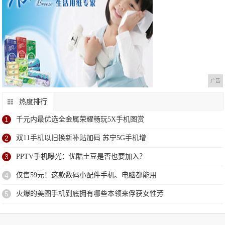
广告
热度排行
1
千元内最优选全金属荣耀畅玩5X手机图赏
2
双11手机以旧换新补贴加码 苏宁5G手机增
3
PPTV手机曝光：优酷土豆是否也要加入？
4
仅售59元！这款数码小配件手机、电脑都能用
5
火爆的美图手机到底拥有哪些本领来俘获女性芳