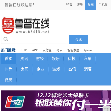
鲁晋在线欢迎您！
登陆
注册
投稿
手机版
热门搜索：
SUV
APP
支付宝
马云
智能家居
iphone
首页
资讯
财经
娱乐
科技
汽车
时尚
家居
企业
游戏
商讯
消费
微商
广告