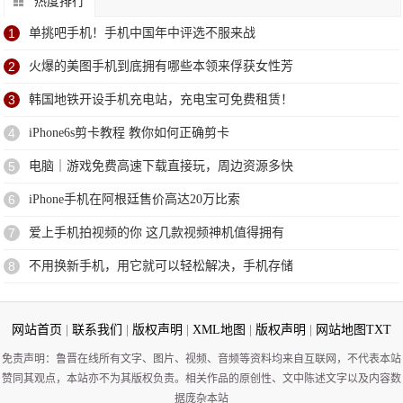
热度排行
1
单挑吧手机！手机中国年中评选不服来战
2
火爆的美图手机到底拥有哪些本领来俘获女性芳
3
韩国地铁开设手机充电站，充电宝可免费租赁！
4
iPhone6s剪卡教程 教你如何正确剪卡
5
电脑｜游戏免费高速下载直接玩，周边资源多快
6
iPhone手机在阿根廷售价高达20万比索
7
爱上手机拍视频的你 这几款视频神机值得拥有
8
不用换新手机，用它就可以轻松解决，手机存储
网站首页
|
联系我们
|
版权声明
|
XML地图
|
版权声明
|
网站地图
TXT
免责声明：鲁晋在线所有文字、图片、视频、音频等资料均来自互联网，不代表本站
赞同其观点，本站亦不为其版权负责。相关作品的原创性、文中陈述文字以及内容数
据庞杂本站