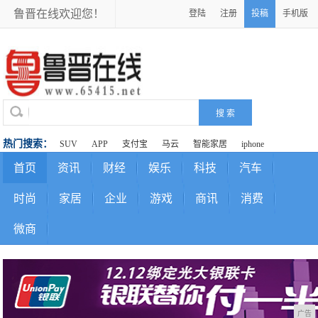
鲁晋在线欢迎您！
登陆
注册
投稿
手机版
热门搜索：
SUV
APP
支付宝
马云
智能家居
iphone
首页
资讯
财经
娱乐
科技
汽车
时尚
家居
企业
游戏
商讯
消费
微商
广告